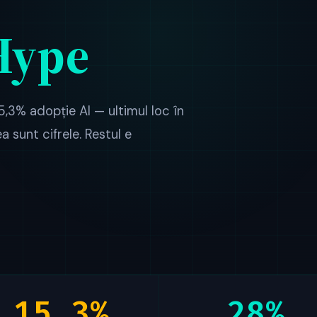
Hype
5,3% adopție AI — ultimul loc în
a sunt cifrele. Restul e
15,3%
28%