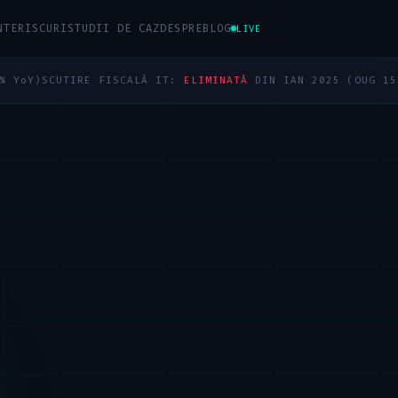
NTE
RISCURI
STUDII DE CAZ
DESPRE
BLOG
LIVE
IRE FISCALĂ IT:
ELIMINATĂ
DIN IAN 2025 (OUG 156/2024)
BUC