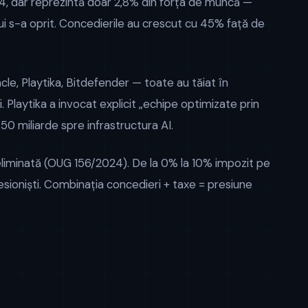
24, dar reprezintă doar 2,8% din forța de muncă —
i s-a oprit. Concedierile au crescut cu 45% față de
le, Playtika, Bitdefender — toate au tăiat în
. Playtika a invocat explicit „echipe optimizate prin
50 miliarde spre infrastructura AI.
t eliminată (OUG 156/2024). De la 0% la 10% impozit pe
ioniști. Combinația concedieri + taxe = presiune