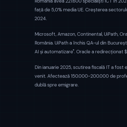
România avea 221.600 specialiști ICT în 20
față de 5,0% media UE. Creșterea sectorulu
2024.
Microsoft, Amazon, Continental, UiPath, Orac
România. UiPath a închis QA-ul din București
AI și automatizare". Oracle a redirecționat $
Din ianuarie 2025, scutirea fiscală IT a fos
venit. Afectează 150.000-200.000 de profes
dublă spre emigrare.