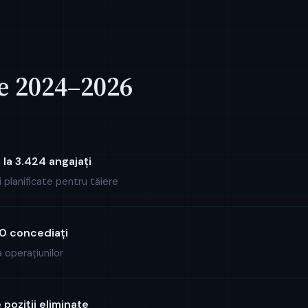
e 2024–2026
la 3.424 angajați
 planificate pentru tăiere
0 concediați
 operațiunilor
poziții eliminate