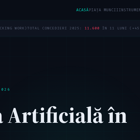
ACASĂ
PIAȚA MUNCII
INSTRUME
)
TOTAL CONCEDIERI 2025:
11.600
ÎN 11 LUNI (+45% YoY)
SCUT
2026
 Artificială în