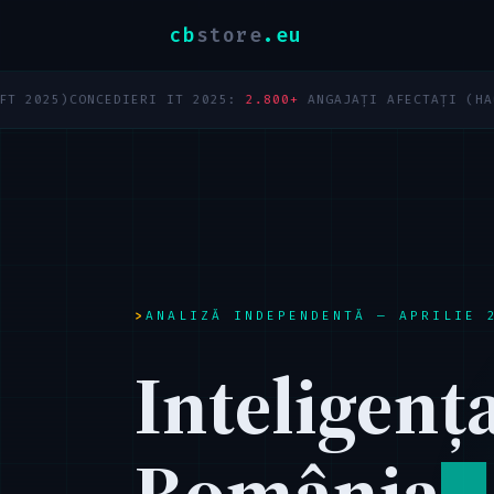
cb
store
.eu
NCEDIERI IT 2025:
2.800+
ANGAJAȚI AFECTAȚI (HACKING WORK
ANALIZĂ INDEPENDENTĂ — APRILIE 
Inteligența
România