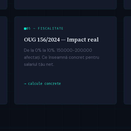
05 — FISCALITATE
OUG 156/2024 — Impact real
De la 0% la 10%. 150.000-200.000
afectați. Ce înseamnă concret pentru
salariul tău net.
→ calcule concrete